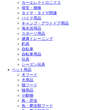
カーエレクトロ二クス
保安・補修
タイヤ・タイヤ関連
バイク用品
キャンプ・アウトドア用品
海水浴用品
スポーツ用品
健康トレーニング
釣具
自転車
自転車用品
玩具
シーズン玩具
ペット用品
犬フード
犬用品
猫フード
猫用品
小動物
鳥・昆虫
魚・爬虫類フード