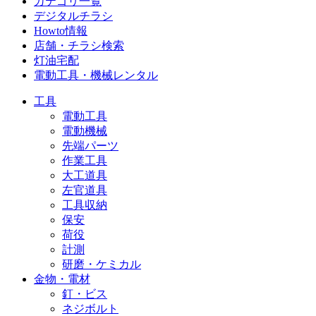
カテゴリ一覧
デジタルチラシ
Howto情報
店舗・チラシ検索
灯油宅配
電動工具・機械レンタル
工具
電動工具
電動機械
先端パーツ
作業工具
大工道具
左官道具
工具収納
保安
荷役
計測
研磨・ケミカル
金物・電材
釘・ビス
ネジボルト