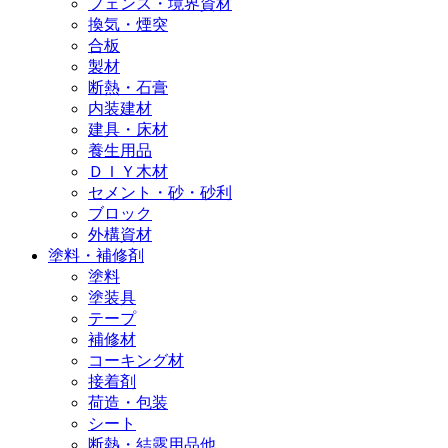
フェンス・境界資材
換気・煙突
合板
製材
断熱・石膏
内装建材
建具・床材
養生用品
ＤＩＹ木材
セメント・砂・砂利
ブロック
外構資材
塗料・補修剤
塗料
塗装具
テープ
補修材
コーキング材
接着剤
荷造・包装
シート
断熱・結露用品他