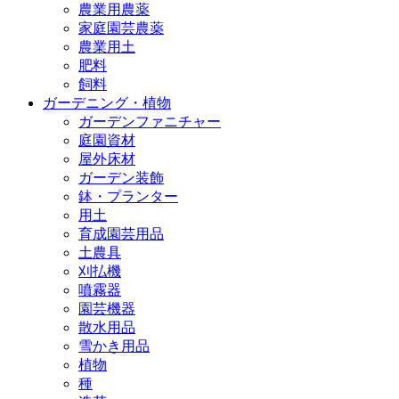
農業用農薬
家庭園芸農薬
農業用土
肥料
飼料
ガーデニング・植物
ガーデンファニチャー
庭園資材
屋外床材
ガーデン装飾
鉢・プランター
用土
育成園芸用品
土農具
刈払機
噴霧器
園芸機器
散水用品
雪かき用品
植物
種