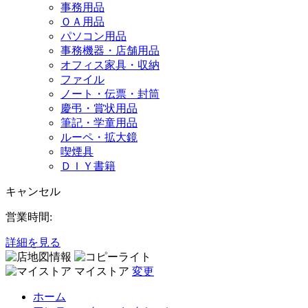
事務用品
ＯＡ用品
パソコン用品
事務機器・店舗用品
オフィス家具・収納
ファイル
ノート・伝票・封筒
慶弔・賞状用品
筆記・学童用品
ルーペ・拡大鏡
喫煙具
ＤＩＹ書籍
キャンセル
営業時間:
詳細を見る
マイストア
変更
ホーム