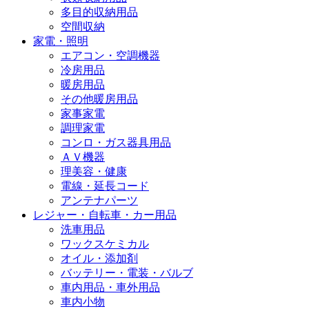
多目的収納用品
空間収納
家電・照明
エアコン・空調機器
冷房用品
暖房用品
その他暖房用品
家事家電
調理家電
コンロ・ガス器具用品
ＡＶ機器
理美容・健康
電線・延長コード
アンテナパーツ
レジャー・自転車・カー用品
洗車用品
ワックスケミカル
オイル・添加剤
バッテリー・電装・バルブ
車内用品・車外用品
車内小物