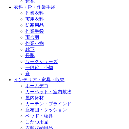
造花
衣料・靴・作業手袋
作業衣料
実用衣料
防寒用品
作業手袋
雨合羽
作業小物
靴下
長靴
ワークシューズ
一般靴、小物
傘
インテリア・家具・収納
ホームデコ
カーペット・室内敷物
屋内床材
カーテン・ブラインド
座布団・クッション
ベッド・寝具
こたつ用品
衣類収納用品