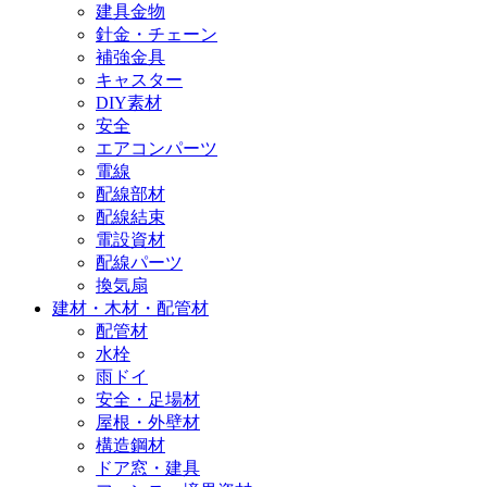
建具金物
針金・チェーン
補強金具
キャスター
DIY素材
安全
エアコンパーツ
電線
配線部材
配線結束
電設資材
配線パーツ
換気扇
建材・木材・配管材
配管材
水栓
雨ドイ
安全・足場材
屋根・外壁材
構造鋼材
ドア窓・建具