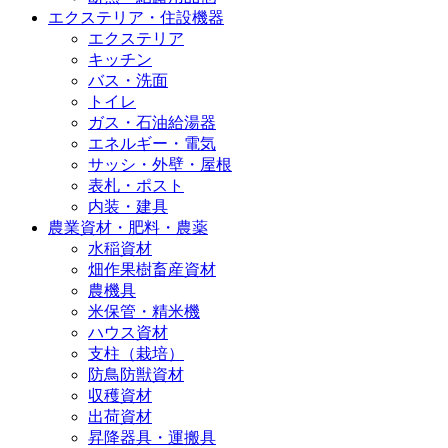
エクステリア・住設機器
エクステリア
キッチン
バス・洗面
トイレ
ガス・石油給湯器
エネルギー・電気
サッシ・外壁・屋根
表札・ポスト
内装・建具
農業資材・肥料・農薬
水稲資材
畑作果樹畜産資材
農機具
米保管・精米機
ハウス資材
支柱（栽培）
防鳥防獣資材
収穫資材
出荷資材
昇降器具・運搬具