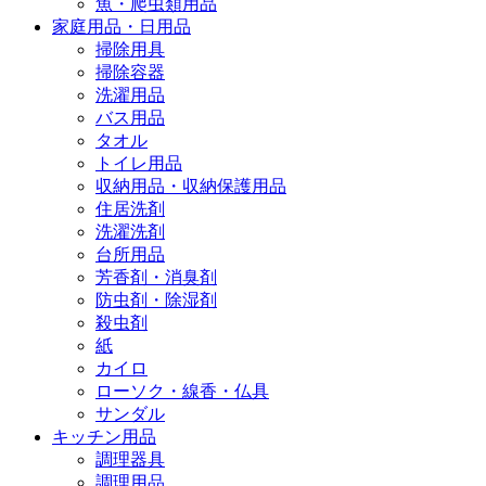
魚・爬虫類用品
家庭用品・日用品
掃除用具
掃除容器
洗濯用品
バス用品
タオル
トイレ用品
収納用品・収納保護用品
住居洗剤
洗濯洗剤
台所用品
芳香剤・消臭剤
防虫剤・除湿剤
殺虫剤
紙
カイロ
ローソク・線香・仏具
サンダル
キッチン用品
調理器具
調理用品