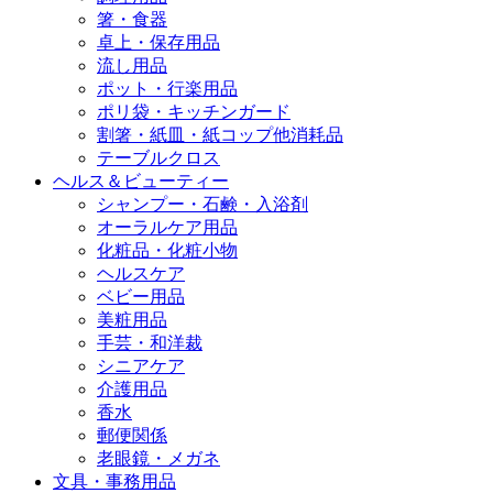
箸・食器
卓上・保存用品
流し用品
ポット・行楽用品
ポリ袋・キッチンガード
割箸・紙皿・紙コップ他消耗品
テーブルクロス
ヘルス＆ビューティー
シャンプー・石鹸・入浴剤
オーラルケア用品
化粧品・化粧小物
ヘルスケア
ベビー用品
美粧用品
手芸・和洋裁
シニアケア
介護用品
香水
郵便関係
老眼鏡・メガネ
文具・事務用品